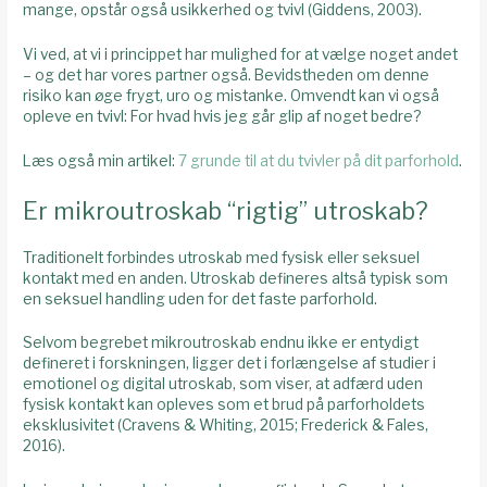
mange, opstår også usikkerhed og tvivl (Giddens, 2003).
Vi ved, at vi i princippet har mulighed for at vælge noget andet
– og det har vores partner også. Bevidstheden om denne
risiko kan øge frygt, uro og mistanke. Omvendt kan vi også
opleve en tvivl: For hvad hvis jeg går glip af noget bedre?
Læs også min artikel:
7 grunde til at du tvivler på dit parforhold
.
Er mikroutroskab “rigtig” utroskab?
Traditionelt forbindes utroskab med fysisk eller seksuel
kontakt med en anden. Utroskab defineres altså typisk som
en seksuel handling uden for det faste parforhold.
Selvom begrebet mikroutroskab endnu ikke er entydigt
defineret i forskningen, ligger det i forlængelse af studier i
emotionel og digital utroskab, som viser, at adfærd uden
fysisk kontakt kan opleves som et brud på parforholdets
eksklusivitet (Cravens & Whiting, 2015; Frederick & Fales,
2016).