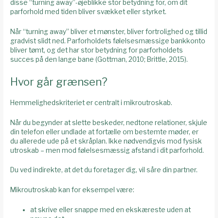
disse “turning away”-øjeblikke stor betydning for, om dit
parforhold med tiden bliver svækket eller styrket.
Når “turning away” bliver et mønster, bliver fortrolighed og tillid
gradvist slidt ned. Parforholdets følelsesmæssige bankkonto
bliver tømt, og det har stor betydning for parforholdets
succes på den lange bane (Gottman, 2010; Brittle, 2015).
Hvor går grænsen?
Hemmelighedskriteriet er centralt i mikroutroskab.
Når du begynder at slette beskeder, nedtone relationer, skjule
din telefon eller undlade at fortælle om bestemte møder, er
du allerede ude på et skråplan. Ikke nødvendigvis mod fysisk
utroskab – men mod følelsesmæssig afstand i dit parforhold.
Du ved indirekte, at det du foretager dig, vil såre din partner.
Mikroutroskab kan for eksempel være:
at skrive eller snappe med en ekskæreste uden at