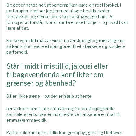
Og det er netop her, at parterapi kan gøre en reel forskel. I
parterapien hjælper jeg jer med at øge bevidstheden,
forståelsen og styrke jeres følelsesmæssige bånd. Vi
forsøger at forstå, hvorfor dette er sket for jer – og hvad I kan
lære af det.
For selvom det måske virker uoverskueligt og mørkt lige nu,
så kan krisen være et springbræt til et stærkere og sundere
parforhold.
Står I midt i mistillid, jalousi eller
tilbagevendende konflikter om
grænser og åbenhed?
Så er I ikke alene – og der er hjælp at hente.
I er velkommen til at kontakte mig for en uforpligtende
samtale eller booke en tid direkte ved at sende en mail til
emma@emmavo.dk.
Parforhold kan heles. Tillid kan genopbygges. Og I behøver