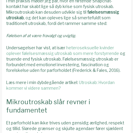
I min praksis møder jeg par, hvor en flirtende Snapchat-
kontakt har skabt lige så dyb krise som fysisk utroskab.
Mikroutroskab kan desuden udvikle sig til
følelsesmæssig
utroskab
, og det kan opleves lige så smertefuldt som
traditionelt utroskab, fordi det rammer samme sted:
Følelsen af at være fravalgt og uvigtig.
Undersøgelser har vist, at især
heteroseksuelle kvinder
oplever følelsesmæssig utroskab som mere forstyrrende
og
truende end fysisk utroskab. Følelsesmæssig utroskab er
forbundet med emotionel investering, fascination og
forelskelse uden for parforholdet (Frederick & Fales, 2016).
Læs mere i min dybdegående artikel:
Utroskab: Hvordan
kommer vi videre sammen?
Mikroutroskab slår revner i
fundamentet
Et parforhold kan ikke trives uden gensidig ærlighed, respekt
og tillid. Slørede grænser og skjulte agendaer fører sjældent