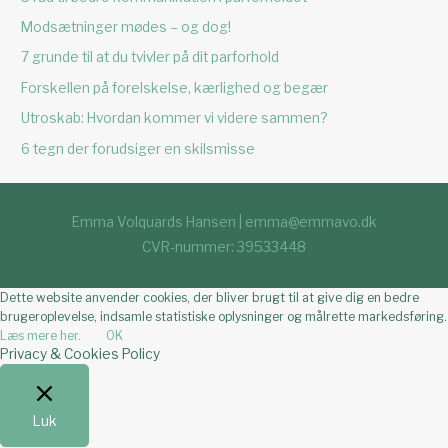
Modsætninger mødes – og dog!
7 grunde til at du tvivler på dit parforhold
Forskellen på forelskelse, kærlighed og begær
Utroskab: Hvordan kommer vi videre sammen?
6 tegn der forudsiger en skilsmisse
Emma Volquards Hansen | emma@emmavo.dk
CVR-nummer: 39533448
Dette website anvender cookies, der bliver brugt til at give dig en bedre
brugeroplevelse, indsamle statistiske oplysninger og målrette markedsføring.
Læs mere her.
OK
Privacy & Cookies Policy
Luk