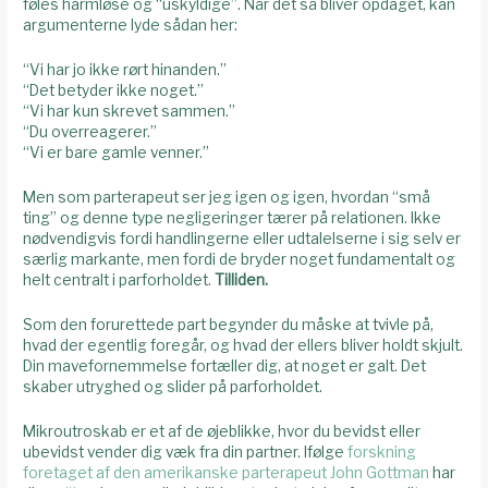
føles harmløse og “uskyldige”. Når det så bliver opdaget, kan
argumenterne lyde sådan her:
“Vi har jo ikke rørt hinanden.”
“Det betyder ikke noget.”
“Vi har kun skrevet sammen.”
“Du overreagerer.”
“Vi er bare gamle venner.”
Men som parterapeut ser jeg igen og igen, hvordan “små
ting” og denne type negligeringer tærer på relationen. Ikke
nødvendigvis fordi handlingerne eller udtalelserne i sig selv er
særlig markante, men fordi de bryder noget fundamentalt og
helt centralt i parforholdet.
Tilliden.
Som den forurettede part begynder du måske at tvivle på,
hvad der egentlig foregår, og hvad der ellers bliver holdt skjult.
Din mavefornemmelse fortæller dig, at noget er galt. Det
skaber utryghed og slider på parforholdet.
Mikroutroskab er et af de øjeblikke, hvor du bevidst eller
ubevidst vender dig væk fra din partner. Ifølge
forskning
foretaget af den amerikanske parterapeut John Gottman
har