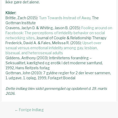
ikke gøre det alene.
Kilder:
Brittle, Zach (2015):
Turn Towards Instead of Away
, The
Gottman Institute
Cravens, Jaclyn D. & Whiting, Jason B. (2015):
Fooling around on
Facebook: The perceptions of infidelity behavior on social
networking sites
, Journal of Couple & Relationship Therapy
Frederick, David A. & Fales, Melissa R. (2016):
Upset over
sexual versus emotional infidelity among gay, lesbian,
bisexual, and heterosexual adults
Giddens, Anthony (2003): Intimitetens forandring –
Seksualitet, kærlighed og erotik i det moderne samfund,
1992, Hans Reitzels forlag
Gottman, John (2010): 7 gyldne regler for 2 der lever sammen,
1. udgave, 1. oplag, 1999, Forlaget Boedal
Dette indlæg blev sidst gennemgået og opdateret d. 19. marts
2026.
Indlægsnavigation
←
Forrige Indlæg