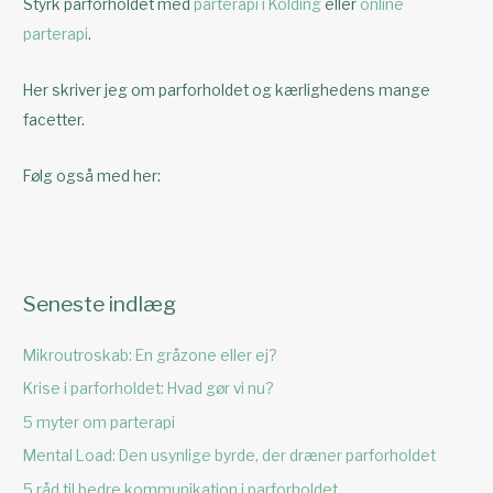
Styrk parforholdet med
parterapi i Kolding
eller
online
parterapi
.
Her skriver jeg om parforholdet og kærlighedens mange
facetter.
Følg også med her:
Seneste indlæg
Mikroutroskab: En gråzone eller ej?
Krise i parforholdet: Hvad gør vi nu?
5 myter om parterapi
Mental Load: Den usynlige byrde, der dræner parforholdet
5 råd til bedre kommunikation i parforholdet