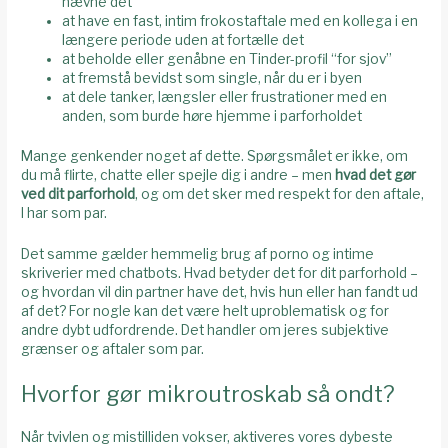
nævne det
at have en fast, intim frokostaftale med en kollega i en
længere periode uden at fortælle det
at beholde eller genåbne en Tinder-profil “for sjov”
at fremstå bevidst som single, når du er i byen
at dele tanker, længsler eller frustrationer med en
anden, som burde høre hjemme i parforholdet
Mange genkender noget af dette. Spørgsmålet er ikke, om
du må flirte, chatte eller spejle dig i andre – men
hvad det gør
ved dit parforhold
, og om det sker med respekt for den aftale,
I har som par.
Det samme gælder hemmelig brug af porno og intime
skriverier med chatbots. Hvad betyder det for dit parforhold –
og hvordan vil din partner have det, hvis hun eller han fandt ud
af det? For nogle kan det være helt uproblematisk og for
andre dybt udfordrende. Det handler om jeres subjektive
grænser og aftaler som par.
Hvorfor gør mikroutroskab så ondt?
Når tvivlen og mistilliden vokser, aktiveres vores dybeste