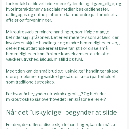
for kontakt er blevet både mere flydende og tilgængelige, og
hvor interaktioner via sociale medier, beskedtjenester,
datingapps og online platforme kan udfordre parforholdets
aftaler og forventninger.
Mikroutroskab er mindre handlinger, som ifølge mange
befinder sig i gråzonen. Det er en mere tvivlsom adfærd, der
involverer skjulte handlinger og mindre hemmeligheder – og
det er her, at det risikerer at blive farligt. For disse små
hemmeligheder kan få store konsekvenser, da de ofte
vækker utryghed, jalousi, mistillid og tvivl.
Med tiden kan de små brud og “uskyldige” handlinger skabe
store problemer og vække lige så stor krise i parforholdet
som traditionelt utroskab.
For hvornår begynder utroskab egentlig? Og befinder
mikroutroskab sig overhovedet i en gråzone eller ej?
Når det “uskyldige” begynder at slide
For den, der udfører disse skjulte handlinger, kan de måske