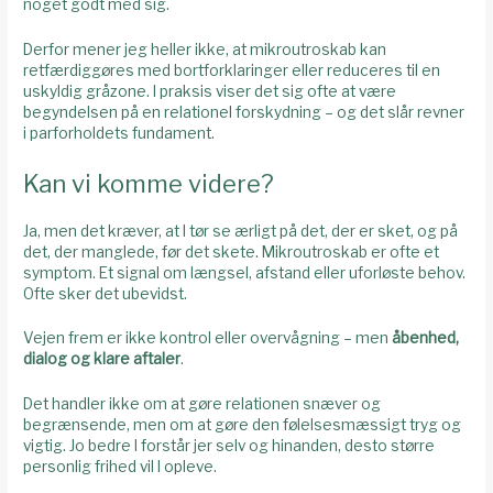
noget godt med sig.
Derfor mener jeg heller ikke, at mikroutroskab kan
retfærdiggøres med bortforklaringer eller reduceres til en
uskyldig gråzone. I praksis viser det sig ofte at være
begyndelsen på en relationel forskydning – og det slår revner
i parforholdets fundament.
Kan vi komme videre?
Ja, men det kræver, at I tør se ærligt på det, der er sket, og på
det, der manglede, før det skete. Mikroutroskab er ofte et
symptom. Et signal om længsel, afstand eller uforløste behov.
Ofte sker det ubevidst.
Vejen frem er ikke kontrol eller overvågning – men
åbenhed,
dialog og klare aftaler
.
Det handler ikke om at gøre relationen snæver og
begrænsende, men om at gøre den følelsesmæssigt tryg og
vigtig. Jo bedre I forstår jer selv og hinanden, desto større
personlig frihed vil I opleve.