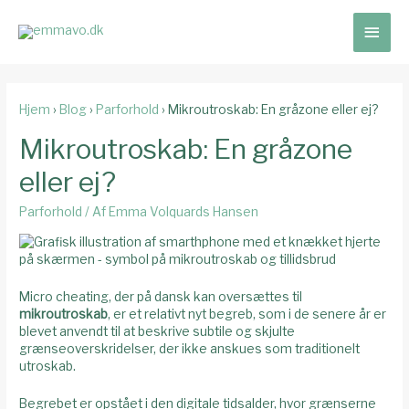
Hove
Hjem
›
Blog
›
Parforhold
›
Mikroutroskab: En gråzone eller ej?
Mikroutroskab: En gråzone
eller ej?
Parforhold
/ Af
Emma Volquards Hansen
Micro cheating, der på dansk kan oversættes til
mikroutroskab
, er et relativt nyt begreb, som i de senere år er
blevet anvendt til at beskrive subtile og skjulte
grænseoverskridelser, der ikke anskues som traditionelt
utroskab.
Begrebet er opstået i den digitale tidsalder, hvor grænserne