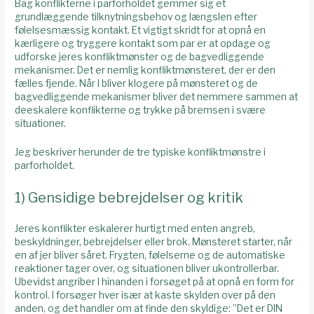
Bag konflikterne i parforholdet gemmer sig et
grundlæggende tilknytningsbehov og længslen efter
følelsesmæssig kontakt. Et vigtigt skridt for at opnå en
kærligere og tryggere kontakt som par er at opdage og
udforske jeres konfliktmønster og de bagvedliggende
mekanismer. Det er nemlig konfliktmønsteret, der er den
fælles fjende. Når I bliver klogere på mønsteret og de
bagvedliggende mekanismer bliver det nemmere sammen at
deeskalere konflikterne og trykke på bremsen i svære
situationer.
Jeg beskriver herunder de tre typiske konfliktmønstre i
parforholdet.
1) Gensidige bebrejdelser og kritik
Jeres konflikter eskalerer hurtigt med enten angreb,
beskyldninger, bebrejdelser eller brok. Mønsteret starter, når
en af jer bliver såret. Frygten, følelserne og de automatiske
reaktioner tager over, og situationen bliver ukontrollerbar.
Ubevidst angriber I hinanden i forsøget på at opnå en form for
kontrol. I forsøger hver især at kaste skylden over på den
anden, og det handler om at finde den skyldige: ”Det er DIN