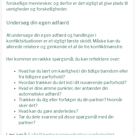
forskellige mennesker, og derfor er det vigtigt at give plads til
uenigheder og forskelligheder.
Undersøg din egen adfærd
At undersøge din egen adfærd og handlinger i
konfliktsituationer er et vigtigt første skridt. Måske kan du
allerede relatere og genkende et af de tre konfliktmønstre.
Her kommer en række spørgsmål, du kan reflektere over:
Hvad har du lært om kærlighed i din tidlige barndom eller
fra tidligere parforhold?
Hvordan trækker du det ind i dit nuværende parforhold?
Hvad er dine ømme punkter, der antænder din
automatiske adfærd?
Trækker du dig eller forfølger du din partner? Hvornår
sker det?
Hvad kan du gøre anderledes?
Tør du dele svarene på disse spørgsmål med din
partner?
Læs også:
5 råd til bedre kommunikation i parforholdet