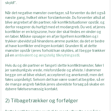
skyld!”.
Når det negative mønster overtager, så forventer du det også
næste gang, hvilket virker forstærkende. Du forventer altså at
blive angrebet af din partner, når konfliktsituationer opstår, og
derfor reagerer du hurtigt med et modangreb. Du ved, at jeres
konflikter er en krigszone, hvor der skal findes en vinder og
en taber. Måske opsøger en af jer ligefrem konflikten og i
trykker ubevidst på hinandens ømme punkter, da det er bedre
at have konflikter end ingen kontakt. Grunden til, at dette
mønster opstår i jeres forhold kan skyldes, at I begge trækker
på en
ambivalent og ængstelig tilknytningsstil
.
Hvis du og din partner er fanget i dette konfliktmønster, føler I
jer sandsynligvis vrede, misforståede og afviste. I drømmer
begge om at blive elsket, accepteret og anerkendt, men det
føles uopnåeligt. Selvom det kan være svært at begribe, så er
de mange angreb faktisk jeres ubevidste forsøg på skabe en
dybere følelsesmæssig kontakt.
2) Tilbagetrækker og forfølger