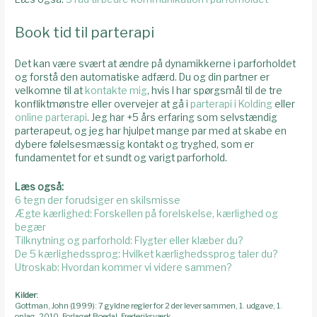
Book tid til parterapi
Det kan være svært at ændre på dynamikkerne i parforholdet
og forstå den automatiske adfærd. Du og din partner er
velkomne til at
kontakte mig
, hvis I har spørgsmål til de tre
konfliktmønstre eller overvejer at gå i
parterapi i Kolding
eller
online parterapi
. Jeg har +5 års erfaring som selvstændig
parterapeut, og jeg har hjulpet mange par med at skabe en
dybere følelsesmæssig kontakt og tryghed, som er
fundamentet for et sundt og varigt parforhold.
Læs også:
6 tegn der forudsiger en skilsmisse
Ægte kærlighed: Forskellen på forelskelse, kærlighed og
begær
Tilknytning og parforhold: Flygter eller klæber du?
De 5 kærlighedssprog: Hvilket kærlighedssprog taler du?
Utroskab: Hvordan kommer vi videre sammen?
Kilder:
Gottman, John (1999): 7 gyldne regler for 2 der lever sammen, 1. udgave, 1.
oplag, 2010, Forlaget Boedal, Frederiksværk