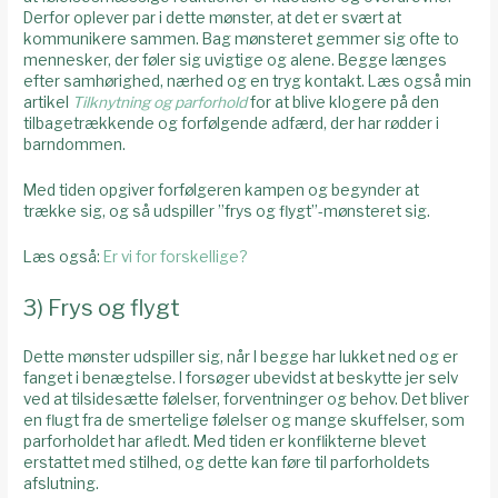
Derfor oplever par i dette mønster, at det er svært at
kommunikere sammen. Bag mønsteret gemmer sig ofte to
mennesker, der føler sig uvigtige og alene. Begge længes
efter samhørighed, nærhed og en tryg kontakt. Læs også min
artikel
Tilknytning og parforhold
for at blive klogere på den
tilbagetrækkende og forfølgende adfærd, der har rødder i
barndommen.
Med tiden opgiver forfølgeren kampen og begynder at
trække sig, og så udspiller ”frys og flygt”-mønsteret sig.
Læs også:
Er vi for forskellige?
3) Frys og flygt
Dette mønster udspiller sig, når I begge har lukket ned og er
fanget i benægtelse. I forsøger ubevidst at beskytte jer selv
ved at tilsidesætte følelser, forventninger og behov. Det bliver
en flugt fra de smertelige følelser og mange skuffelser, som
parforholdet har afledt. Med tiden er konflikterne blevet
erstattet med stilhed, og dette kan føre til parforholdets
afslutning.