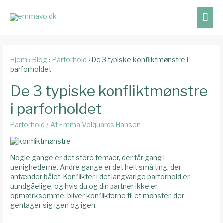
Hov
Hjem
›
Blog
›
Parforhold
›
De 3 typiske konfliktmønstre i
parforholdet
De 3 typiske konfliktmønstre
i parforholdet
Parforhold
/ Af
Emma Volquards Hansen
Nogle gange er det store temaer, der får gang i
uenighederne. Andre gange er det helt små ting, der
antænder bålet. Konflikter i det langvarige parforhold er
uundgåelige, og hvis du og din partner ikke er
opmærksomme, bliver konflikterne til et mønster, der
gentager sig igen og igen.