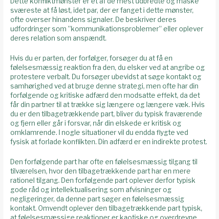
Dette konfliktmønster er et af de mest udbredte og måske
sværeste at få løst, idet par, der er fanget i dette mønster,
ofte overser hinandens signaler. De beskriver deres
udfordringer som ”kommunikationsproblemer” eller oplever
deres relation som anspændt.
Hvis du er parten, der forfølger, forsøger du at få en
følelsesmæssig reaktion fra den, du elsker ved at angribe og
protestere verbalt. Du forsøger ubevidst at søge kontakt og
samhørighed ved at bruge denne strategi, men ofte har din
forfølgende og kritiske adfærd den modsatte effekt, da det
får din partner til at trække sig længere og længere væk. Hvis
du er den tilbagetrækkende part, bliver du typisk fraværende
og fjern eller går i forsvar, når din elskede er kritisk og
omklamrende. I nogle situationer vil du endda flygte ved
fysisk at forlade konflikten. Din adfærd er en indirekte protest.
Den forfølgende part har ofte en følelsesmæssig tilgang til
tilværelsen, hvor den tilbagetrækkende part har en mere
rationel tilgang. Den forfølgende part oplever derfor typisk
gode råd og intellektualisering som afvisninger og
negligeringer, da denne part søger en følelsesmæssig
kontakt. Omvendt oplever den tilbagetrækkende part typisk,
at følelsesmæssige reaktioner er kaotiske og overdrevne.