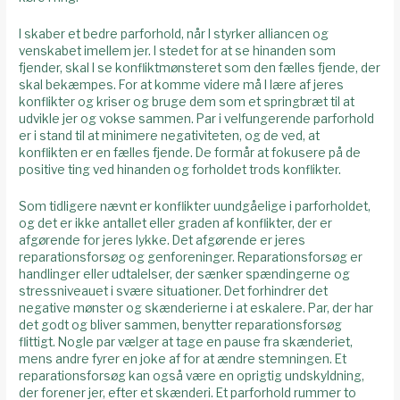
I skaber et bedre parforhold, når I styrker alliancen og
venskabet imellem jer. I stedet for at se hinanden som
fjender, skal I se konfliktmønsteret som den fælles fjende, der
skal bekæmpes. For at komme videre må I lære af jeres
konflikter og kriser og bruge dem som et springbræt til at
udvikle jer og vokse sammen. Par i velfungerende parforhold
er i stand til at minimere negativiteten, og de ved, at
konflikten er en fælles fjende. De formår at fokusere på de
positive ting ved hinanden og forholdet trods konflikter.
Som tidligere nævnt er konflikter uundgåelige i parforholdet,
og det er ikke antallet eller graden af konflikter, der er
afgørende for jeres lykke. Det afgørende er jeres
reparationsforsøg og genforeninger. Reparationsforsøg er
handlinger eller udtalelser, der sænker spændingerne og
stressniveauet i svære situationer. Det forhindrer det
negative mønster og skænderierne i at eskalere. Par, der har
det godt og bliver sammen, benytter reparationsforsøg
flittigt. Nogle par vælger at tage en pause fra skænderiet,
mens andre fyrer en joke af for at ændre stemningen. Et
reparationsforsøg kan også være en oprigtig undskyldning,
der forener jer, efter et skænderi. Et parforhold rummer to