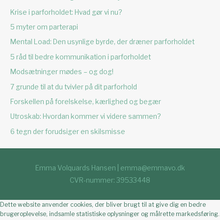
Krise i parforholdet: Hvad gør vi nu?
5 myter om parterapi
Mental Load: Den usynlige byrde, der dræner parforholdet
5 råd til bedre kommunikation i parforholdet
Modsætninger mødes – og dog!
7 grunde til at du tvivler på dit parforhold
Forskellen på forelskelse, kærlighed og begær
Utroskab: Hvordan kommer vi videre sammen?
6 tegn der forudsiger en skilsmisse
Emma Volquards Hansen | emma@emmavo.dk
CVR-nummer: 39533448
Dette website anvender cookies, der bliver brugt til at give dig en bedre
brugeroplevelse, indsamle statistiske oplysninger og målrette markedsføring.