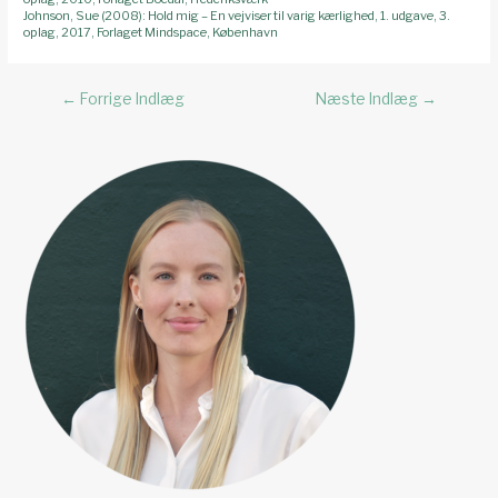
Johnson, Sue (2008): Hold mig – En vejviser til varig kærlighed, 1. udgave, 3.
oplag, 2017, Forlaget Mindspace, København
Indlægsnavigation
←
Forrige Indlæg
Næste Indlæg
→