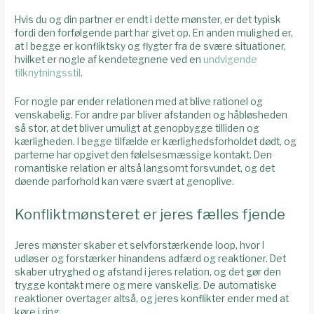
Hvis du og din partner er endt i dette mønster, er det typisk
fordi den forfølgende part har givet op. En anden mulighed er,
at I begge er konfliktsky og flygter fra de svære situationer,
hvilket er nogle af kendetegnene ved en
undvigende
tilknytningsstil
.
For nogle par ender relationen med at blive rationel og
venskabelig. For andre par bliver afstanden og håbløsheden
så stor, at det bliver umuligt at genopbygge tilliden og
kærligheden. I begge tilfælde er kærlighedsforholdet dødt, og
parterne har opgivet den følelsesmæssige kontakt. Den
romantiske relation er altså langsomt forsvundet, og det
døende parforhold kan være svært at genoplive.
Konfliktmønsteret er jeres fælles fjende
Jeres mønster skaber et selvforstærkende loop, hvor I
udløser og forstærker hinandens adfærd og reaktioner. Det
skaber utryghed og afstand i jeres relation, og det gør den
trygge kontakt mere og mere vanskelig. De automatiske
reaktioner overtager altså, og jeres konflikter ender med at
køre i ring.